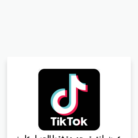
:عرض لفترة محدودة فقط!احصل علي